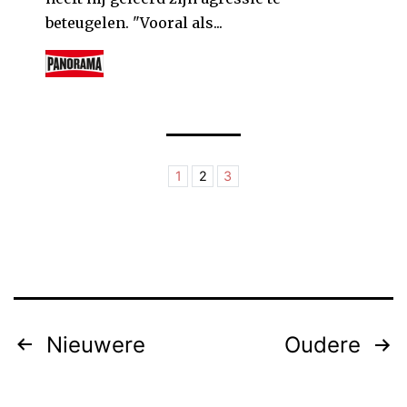
beteugelen. "Vooral als...
1
2
3
Berichten
Nieuwere
Oudere
paginering