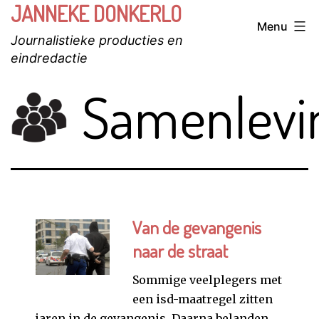
JANNEKE DONKERLO
Ga
Menu
naar
Journalistieke producties en
de
eindredactie
inhoud
Samenlevi
Van de gevangenis
naar de straat
Sommige veelplegers met
een isd-maatregel zitten
jaren in de gevangenis. Daarna belanden