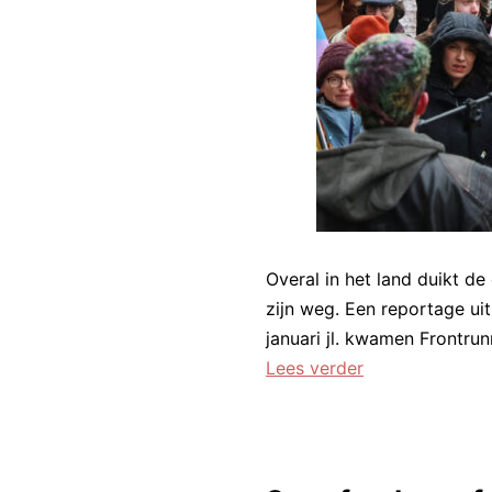
Overal in het land duikt d
zijn weg. Een reportage ui
januari jl. kwamen Frontru
Actiegroepen
Lees verder
in
opstand
tegen
genezingssessi