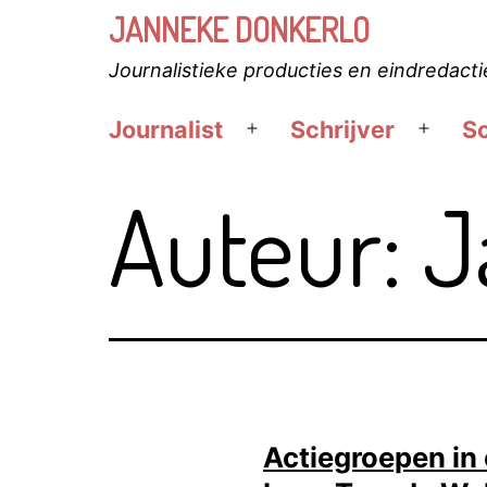
Ga
JANNEKE DONKERLO
naar
Journalistieke producties en eindredacti
de
inhoud
Journalist
Schrijver
Sc
Open
Open
menu
menu
Auteur:
J
Actiegroepen in