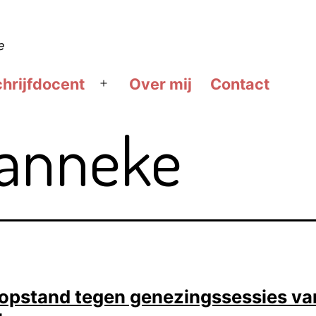
e
hrijfdocent
Over mij
Contact
Open
menu
anneke
 opstand tegen genezingssessies va