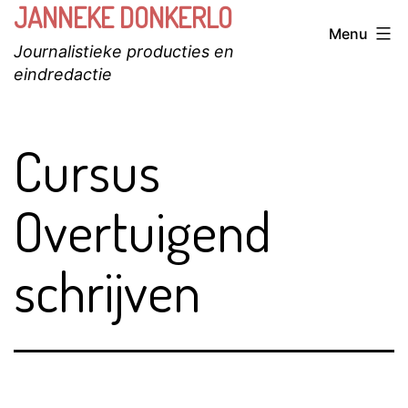
JANNEKE DONKERLO
Ga
Menu
naar
Journalistieke producties en
de
eindredactie
inhoud
Cursus
Overtuigend
schrijven