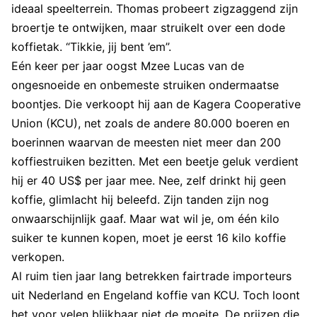
ideaal speelterrein. Thomas probeert zigzaggend zijn
broertje te ontwijken, maar struikelt over een dode
koffietak. “Tikkie, jij bent ’em”.
Eén keer per jaar oogst Mzee Lucas van de
ongesnoeide en onbemeste struiken ondermaatse
boontjes. Die verkoopt hij aan de Kagera Cooperative
Union (KCU), net zoals de andere 80.000 boeren en
boerinnen waarvan de meesten niet meer dan 200
koffiestruiken bezitten. Met een beetje geluk verdient
hij er 40 US$ per jaar mee. Nee, zelf drinkt hij geen
koffie, glimlacht hij beleefd. Zijn tanden zijn nog
onwaarschijnlijk gaaf. Maar wat wil je, om één kilo
suiker te kunnen kopen, moet je eerst 16 kilo koffie
verkopen.
Al ruim tien jaar lang betrekken fairtrade importeurs
uit Nederland en Engeland koffie van KCU. Toch loont
het voor velen blijkbaar niet de moeite. De prijzen die