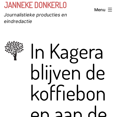
JANNEKE DONKERLO
Ga
Menu
naar
Journalistieke producties en
de
eindredactie
inhoud
In Kagera
blijven de
koffiebon
en aan de